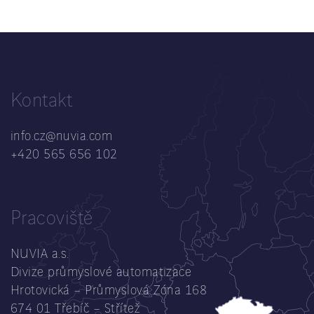
Kontakt
info.cz@nuvia.com
+420 565 656 102
Pracoviště
NUVIA a.s.
Divize průmyslové automatizace
Hrotovická – Průmyslová Zóna 168
674 01 Třebíč – Střítež