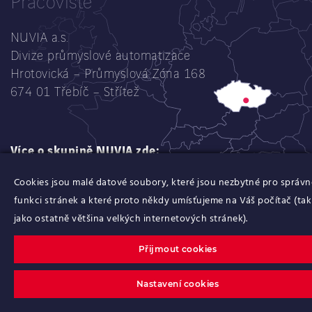
Pracoviště
NUVIA a.s.
Divize průmyslové automatizace
Hrotovická – Průmyslová Zóna 168
674 01 Třebíč – Střítež
Více o skupině NUVIA zde:
www.nuvia.com
Cookies jsou malé datové soubory, které jsou nezbytné pro správ
funkci stránek a které proto někdy umísťujeme na Váš počítač (tak
jako ostatně většina velkých internetových stránek).
Přijmout cookies
© 2021 NUVIA a.s. všechna práva vyhrazena
Nastavení cookies