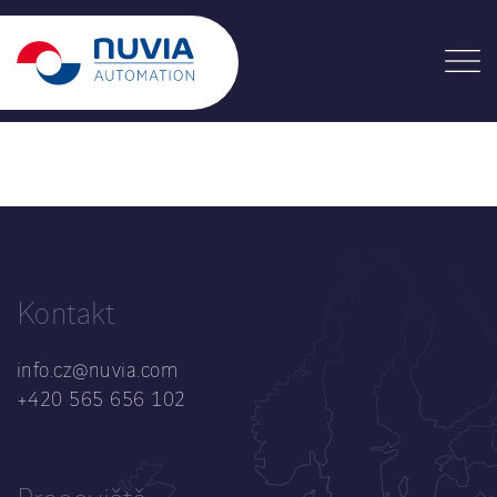
Martina Klementová
Kontakt
info.cz@nuvia.com
+420 565 656 102